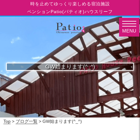
時を止めてゆっくり楽しめる宿泊施設
ペンションPatio(パティオ)ハウスリーフ
MENU
GW始まります(^_^)
Top
>
ブログ一覧
> GW始まります(^_^)