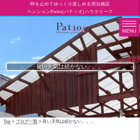
時を止めてゆっくり楽しめる宿泊施設
ペンションPatio(パティオ)ハウスリーフ
MENU
良い天気は続かない。。。
Top
>
ブログ一覧
> 良い天気は続かない。。。