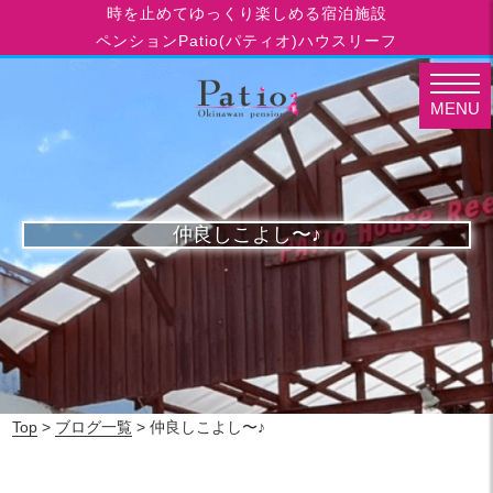
時を止めてゆっくり楽しめる宿泊施設
ペンションPatio(パティオ)ハウスリーフ
MENU
仲良しこよし〜♪
Top
>
ブログ一覧
> 仲良しこよし〜♪