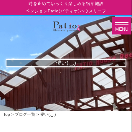
時を止めてゆっくり楽しめる宿泊施設
ペンションPatio(パティオ)ハウスリーフ
MENU
儚い(._.)
Top
>
ブログ一覧
> 儚い(._.)