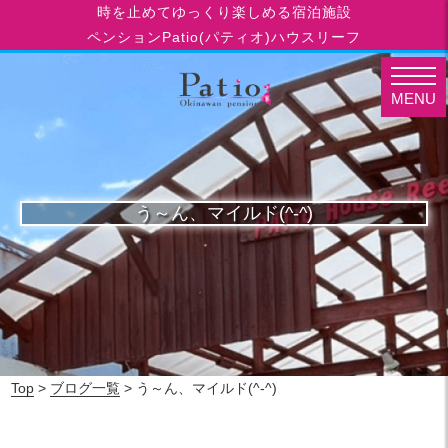
時を止めてゆっくり楽しめる宿泊施設
ペンションPatio(パティオ)ハウスリーフ
MENU
う～ん、マイルド(^-^)
Top
>
ブログ一覧
> う～ん、マイルド(^-^)