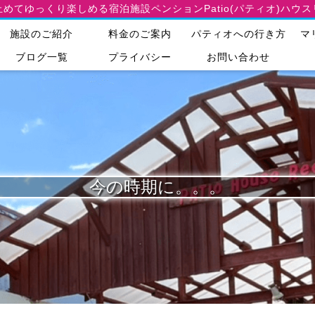
止めてゆっくり楽しめる宿泊施設
ペンションPatio(パティオ)ハウ
施設のご紹介
料金のご案内
パティオへの行き方
マ
ブログ一覧
プライバシー
お問い合わせ
今の時期に。。。