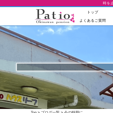
時を
トップ
よくあるご質問
Top
>
ブログ一覧
> 今の時期に。。。