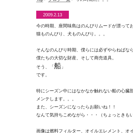
2009.2.13
今の時期、座間味島はのんびりムードが漂って
猫ものんびり、犬ものんびり。。。
そんなのんびり時期、僕らには必ずやらねばな
僕たちの大切な財産、そして商売道具。
船
そう、「
」
です。
特にシーズン中にはなかなか触れない船の心臓
メンテします。。。
また、シーズンになったらお願いね！！
なんて気持ちこめながら・・・（ちょっときも
画像は燃料フィルター、オイルエレメント、オイ