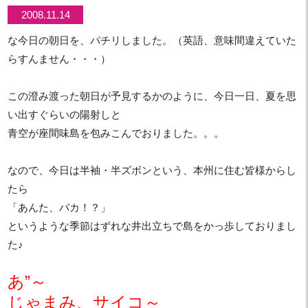
2008.11.14
な今日の朝日を、パチリしました。（英語、意味間違えていた
らすんません・・・）
この澄み渡った朝日が予見するかのように、今日一日、夏を思
い出すぐらいの陽射しと
青空が座間味島を包みこんでおりました。。。
なので、今日は半袖・半ズボンという、本州に住む皆様からし
たら
「あんた、バカ！？」
というような季節はずれな井出立ちで島をかっ歩しておりまし
た♪
あ”～
じゃまみ、サイコ～