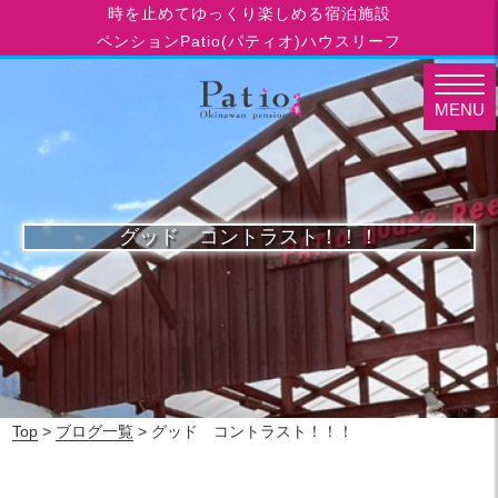
時を止めてゆっくり楽しめる宿泊施設
ペンションPatio(パティオ)ハウスリーフ
MENU
グッド コントラスト！！！
Top
>
ブログ一覧
> グッド コントラスト！！！