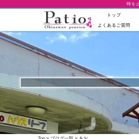
時を
トップ
よくあるご質問
Top
>
ブログ一覧
> あお