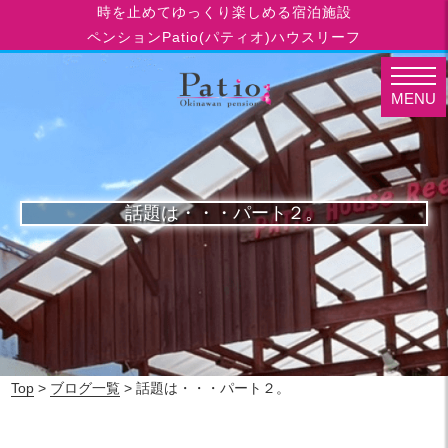
時を止めてゆっくり楽しめる宿泊施設
ペンションPatio(パティオ)ハウスリーフ
MENU
話題は・・・パート２。
Top
>
ブログ一覧
> 話題は・・・パート２。