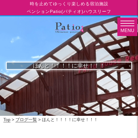
時を止めてゆっくり楽しめる宿泊施設
ペンションPatio(パティオ)ハウスリーフ
MENU
ほんと！！！！に幸せ！！！
Top
>
ブログ一覧
> ほんと！！！！に幸せ！！！