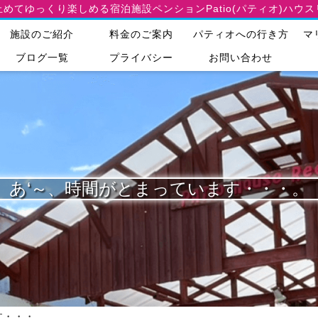
止めてゆっくり楽しめる宿泊施設
ペンションPatio(パティオ)ハウ
施設のご紹介
料金のご案内
パティオへの行き方
マ
ブログ一覧
プライバシー
お問い合わせ
あ‘～、時間がとまっています・・・。
す・・・。