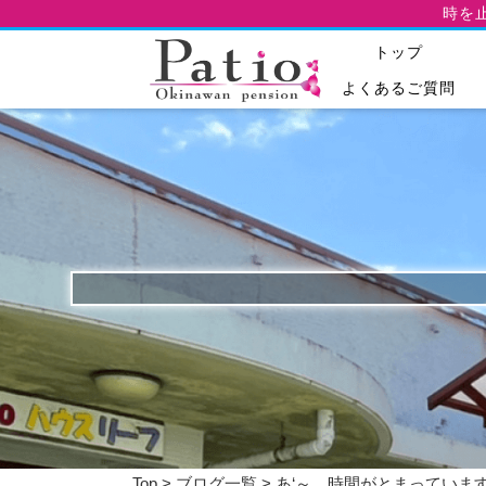
時を
トップ
よくあるご質問
Top
>
ブログ一覧
> あ‘～、時間がとまっていま