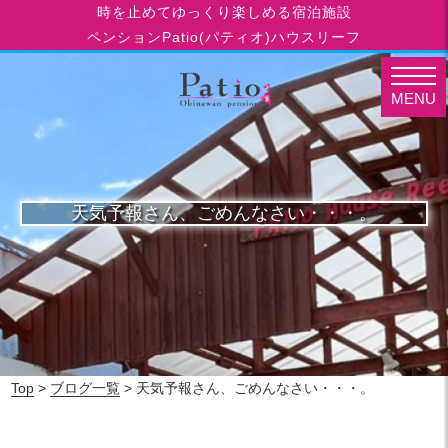
時を止めてゆっくり楽しめる宿泊施設
ペンションPatio(パティオ)ハウスリーフ
MENU
天気予報さん、ごめんなさい・・・。
Top
>
ブログ一覧
> 天気予報さん、ごめんなさい・・・。