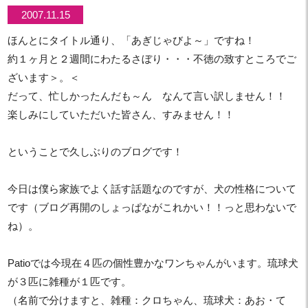
2007.11.15
ほんとにタイトル通り、「あぎじゃびよ～」ですね！
約１ヶ月と２週間にわたるさぼり・・・不徳の致すところでご
ざいます＞。＜
だって、忙しかったんだも～ん なんて言い訳しません！！
楽しみにしていただいた皆さん、すみません！！
ということで久しぶりのブログです！
今日は僕ら家族でよく話す話題なのですが、犬の性格について
です（ブログ再開のしょっぱながこれかい！！っと思わないで
ね）。
Patioでは今現在４匹の個性豊かなワンちゃんがいます。琉球犬
が３匹に雑種が１匹です。
（名前で分けますと、雑種：クロちゃん、琉球犬：あお・て