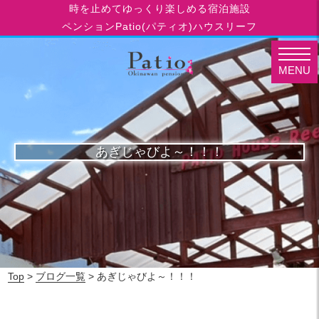
時を止めてゆっくり楽しめる宿泊施設
ペンションPatio(パティオ)ハウスリーフ
MENU
あぎじゃびよ～！！！
Top
>
ブログ一覧
> あぎじゃびよ～！！！