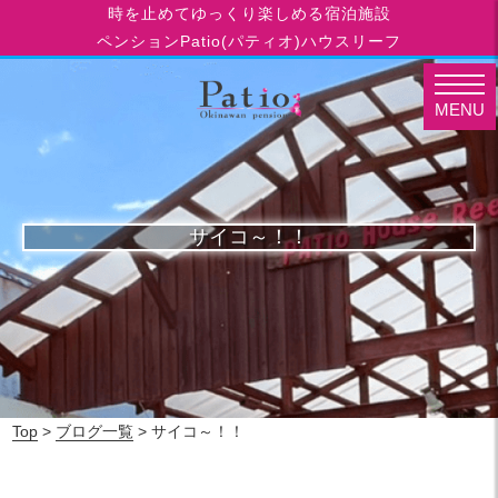
時を止めてゆっくり楽しめる宿泊施設
ペンションPatio(パティオ)ハウスリーフ
MENU
サイコ～！！
Top
>
ブログ一覧
> サイコ～！！