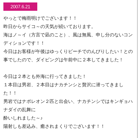
2007.6.21
やっとで梅雨明けでございます！！
昨日からサイコ～の天気が続いております。
海はノ～イ（方言で凪のこと）、風は無風、申し分のないコン
ディションです！！
今日はお客様が午後はゆっくりビーチでのんびりしたい！との
事でしたので、ダイビングは午前中に２本してきました！
今日は２本とも外海に行ってきました！
１本目は男岩、２本目はナカチンシと贅沢に潜ってきまし
た！！
男岩ではナポレオン２匹と出会い、ナカチンシではキンギョハ
ナダイの乱舞に
酔いしれました～♪
陽射しも差込み、癒されまくりでございます！！