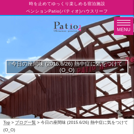
時を止めてゆっくり楽しめる宿泊施設
ペンションPatio(パティオ)ハウスリーフ
MENU
今日の座間味 (2015.6/26) 熱中症に気をつけて
(O_O)
Top
>
ブログ一覧
> 今日の座間味 (2015.6/26) 熱中症に気をつけて
(O_O)