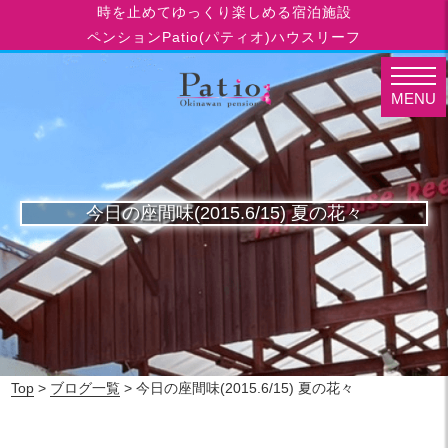
時を止めてゆっくり楽しめる宿泊施設
ペンションPatio(パティオ)ハウスリーフ
MENU
今日の座間味(2015.6/15) 夏の花々
Top
>
ブログ一覧
> 今日の座間味(2015.6/15) 夏の花々