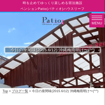
時を止めてゆっくり楽しめる宿泊施設
ペンションPatio(パティオ)ハウスリーフ
MENU
今日の座間味(2015.6/12) 沖縄梅雨明け〜(^^)
Top
>
ブログ一覧
> 今日の座間味(2015.6/12) 沖縄梅雨明け〜(^^)