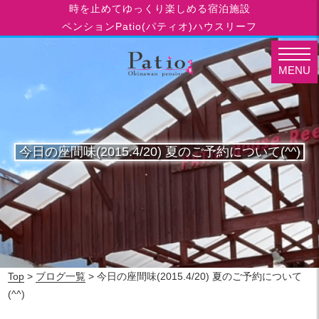
時を止めてゆっくり楽しめる宿泊施設
ペンションPatio(パティオ)ハウスリーフ
MENU
今日の座間味(2015.4/20) 夏のご予約について(^^)
Top
>
ブログ一覧
> 今日の座間味(2015.4/20) 夏のご予約について
(^^)