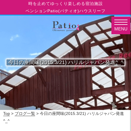
時を止めてゆっくり楽しめる宿泊施設
ペンションPatio(パティオ)ハウスリーフ
MENU
今日の座間味(2015.3/21) ハリルジャパン発進^_^
Top
>
ブログ一覧
> 今日の座間味(2015.3/21) ハリルジャパン発進
^_^