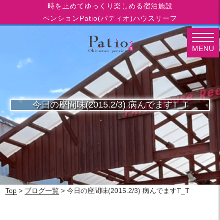
時を止めてゆっくり楽しめる宿泊施設
ペンションPatio(パティオ)ハウスリーフ
MENU
今日の座間味(2015.2/3) 病んでますT_T
Top
>
ブログ一覧
> 今日の座間味(2015.2/3) 病んでますT_T