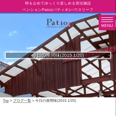
時を止めてゆっくり楽しめる宿泊施設
ペンションPatio(パティオ)ハウスリーフ
MENU
今日の座間味(2015.1/20)
Top
>
ブログ一覧
> 今日の座間味(2015.1/20)