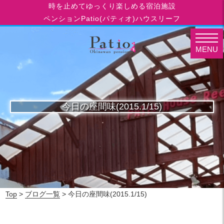
時を止めてゆっくり楽しめる宿泊施設
ペンションPatio(パティオ)ハウスリーフ
MENU
今日の座間味(2015.1/15)
Top
>
ブログ一覧
> 今日の座間味(2015.1/15)