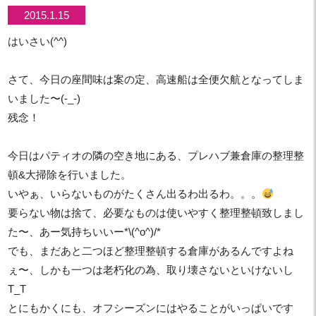
2015.1.15
はいさい(^^)
さて、今日の座間味は案の定、高速船は全便欠航となってしま
いました〜(-_-)
残念！
今日はパティオの隣の空き地にある、プレハブ兼倉庫の整理整
頓&大掃除を行いました。
いやぁ、いらないものがたくさん出るわ出るわ。。。
要らない物は捨て、必要なものは使いやすく整理整頓致しまし
た〜、あー気持ちいいー*\(^o^)/*
でも、まだあと二つほど整理整頓する倉庫があるんですよね
ぇ〜、しかも一つは老朽化の為、取り壊さないといけないし
T_T
とにもかくにも、オフシーズンにはやることがいっぱいです