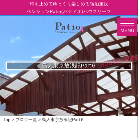
時を止めてゆっくり楽しめる宿泊施設
ペンションPatio(パティオ)ハウスリーフ
MENU
島人東京放浪記Part６
Top
>
ブログ一覧
> 島人東京放浪記Part６