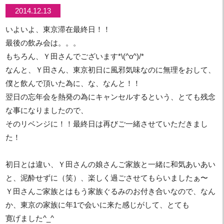
2014.12.13
いよいよ、東京滞在最終日！！
最後の飲み会は。。。
もちろん、Ｙ田さんでございます*\(^o^)/*
なんと、Ｙ田さん、東京初日に風邪気味なのに無理をおして、
僕と飲んで頂いた為に、な、なんと！！
翌日の忘年会を熱発の為にキャンセルするという、とても残念
な事になりましたので、
そのリベンジに！！最終日は再びご一緒させていただきまし
た！
初日とは違い、Ｙ田さんの娘さんご家族と一緒に和気あいあい
と、泥酔せずに（笑）、楽しく過ごさせてもらいましたぁ〜
Ｙ田さんご家族とはもう家族ぐるみのお付き合いなので、なん
か、東京の家族に年1で会いに来た感じがして、とても
寛げました^_^