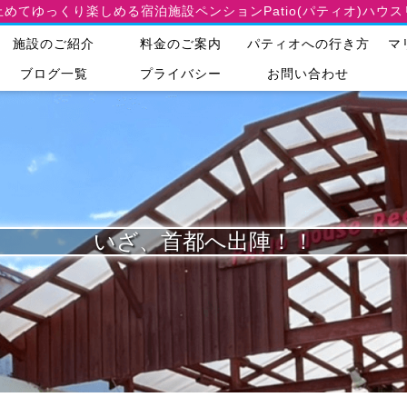
止めてゆっくり楽しめる宿泊施設
ペンションPatio(パティオ)ハウ
施設のご紹介
料金のご案内
パティオへの行き方
マ
ブログ一覧
プライバシー
お問い合わせ
いざ、首都へ出陣！！