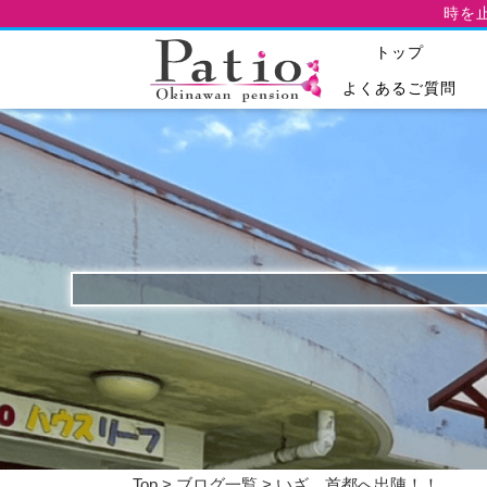
時を
トップ
よくあるご質問
Top
>
ブログ一覧
> いざ、首都へ出陣！！