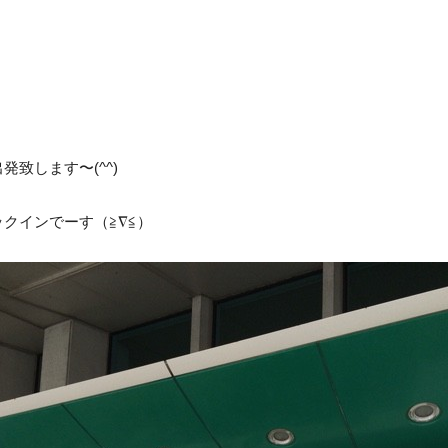
致します〜(^^)
クインでーす（≧∇≦）