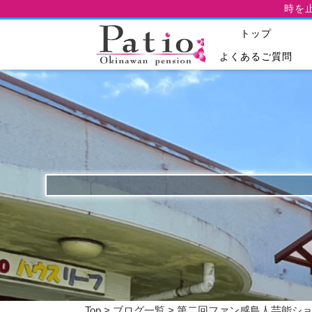
時を
トップ
よくあるご質問
Top
>
ブログ一覧
> 第二回ファン感島人芸能シ