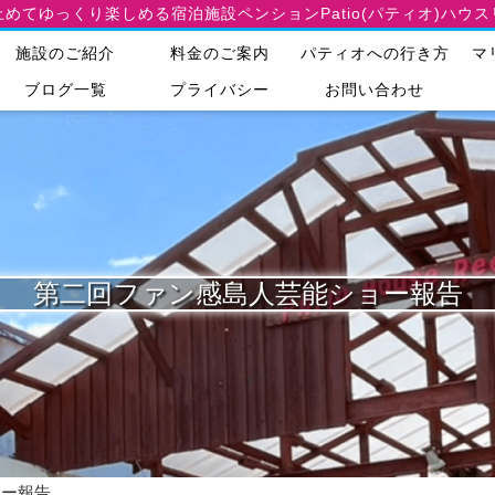
止めてゆっくり楽しめる宿泊施設
ペンションPatio(パティオ)ハウ
施設のご紹介
料金のご案内
パティオへの行き方
マ
ブログ一覧
プライバシー
お問い合わせ
第二回ファン感島人芸能ショー報告
ョー報告