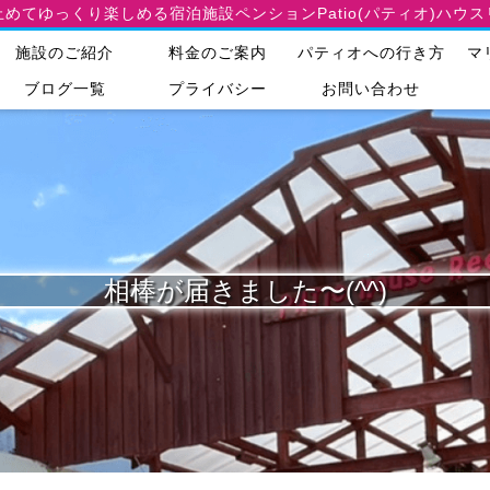
止めてゆっくり楽しめる宿泊施設
ペンションPatio(パティオ)ハウ
施設のご紹介
料金のご案内
パティオへの行き方
マ
ブログ一覧
プライバシー
お問い合わせ
相棒が届きました〜(^^)