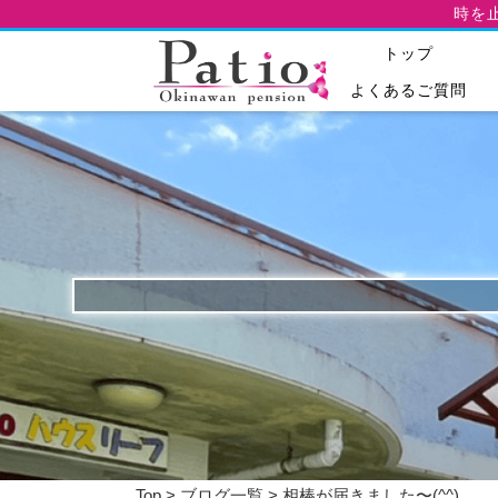
時を
トップ
よくあるご質問
Top
>
ブログ一覧
> 相棒が届きました〜(^^)