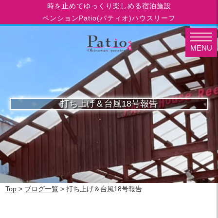
時を止めてゆっくり楽しめる宿泊施設
ペンションPatio(パティオ)ハウスリーフ
MENU
打ち上げ＆台風18号報告
Top
>
ブログ一覧
> 打ち上げ＆台風18号報告