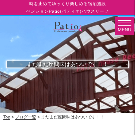
時を止めてゆっくり楽しめる宿泊施設
ペンションPatio(パティオ)ハウスリーフ
MENU
まだまだ座間味はあついです！！
Top
>
ブログ一覧
> まだまだ座間味はあついです！！