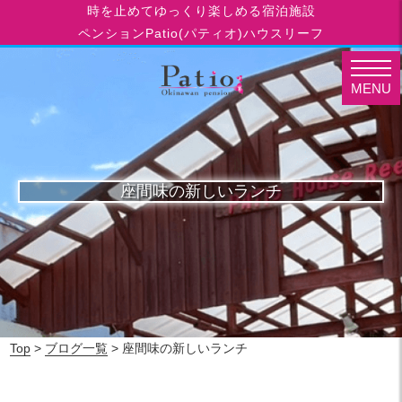
時を止めてゆっくり楽しめる宿泊施設
ペンションPatio(パティオ)ハウスリーフ
MENU
座間味の新しいランチ
Top
>
ブログ一覧
> 座間味の新しいランチ