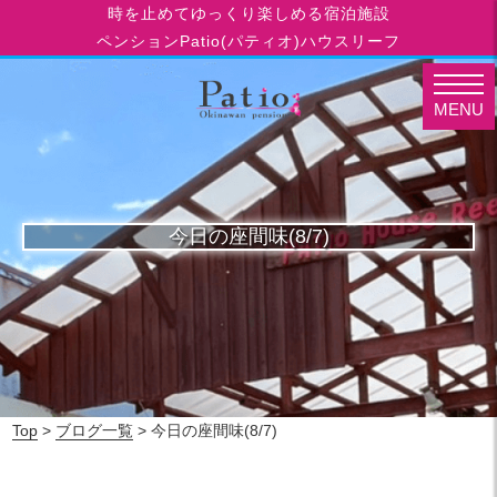
時を止めてゆっくり楽しめる宿泊施設
ペンションPatio(パティオ)ハウスリーフ
MENU
今日の座間味(8/7)
Top
>
ブログ一覧
> 今日の座間味(8/7)