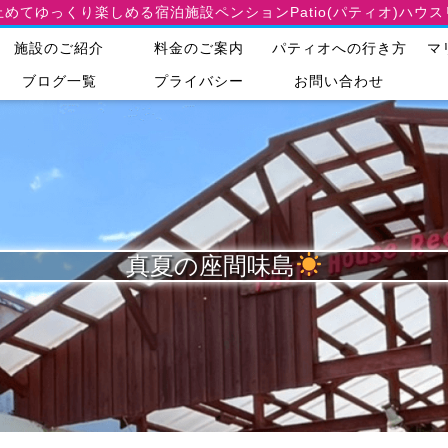
止めてゆっくり楽しめる宿泊施設
ペンションPatio(パティオ)ハウ
施設のご紹介
料金のご案内
パティオへの行き方
マ
ブログ一覧
プライバシー
お問い合わせ
真夏の座間味島