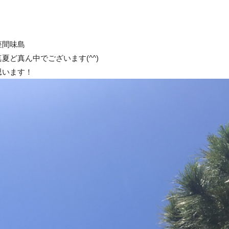
座間味島
ど真ん中でございます(^^)
思います！