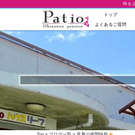
時を
トップ
よくあるご質問
Top
>
ブログ一覧
> 真夏の座間味島