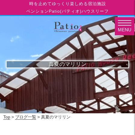
時を止めてゆっくり楽しめる宿泊施設
ペンションPatio(パティオ)ハウスリーフ
MENU
真夏のマリリン
Top
>
ブログ一覧
> 真夏のマリリン