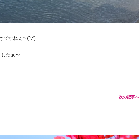
すねぇ〜(^.^)
ましたぁ〜
次の記事へ