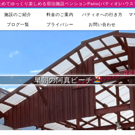
止めてゆっくり楽しめる宿泊施設
ペンションPatio(パティオ)ハウ
施設のご紹介
料金のご案内
パティオへの行き方
マ
ブログ一覧
プライバシー
お問い合わせ
早朝の阿真ビーチ