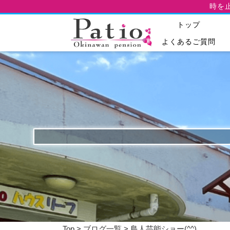
時を
トップ
よくあるご質問
Top
>
ブログ一覧
> 島人芸能ショー(^^)