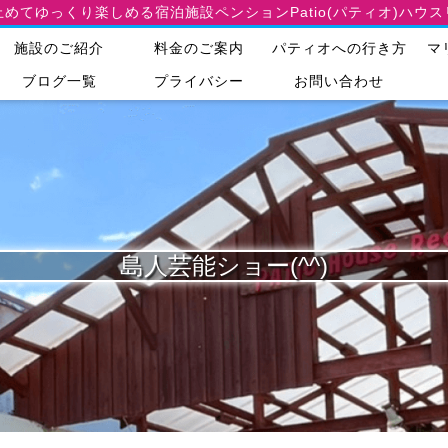
止めてゆっくり楽しめる宿泊施設
ペンションPatio(パティオ)ハウ
施設のご紹介
料金のご案内
パティオへの行き方
マ
ブログ一覧
プライバシー
お問い合わせ
島人芸能ショー(^^)