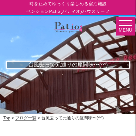
時を止めてゆっくり楽しめる宿泊施設
ペンションPatio(パティオ)ハウスリーフ
MENU
台風去って元通りの座間味〜(^^)
Top
>
ブログ一覧
> 台風去って元通りの座間味〜(^^)