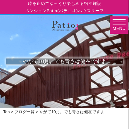
時を止めてゆっくり楽しめる宿泊施設
ペンションPatio(パティオ)ハウスリーフ
MENU
やがて10月。でも青さは健在ですよ
Top
>
ブログ一覧
> やがて10月。でも青さは健在ですよ