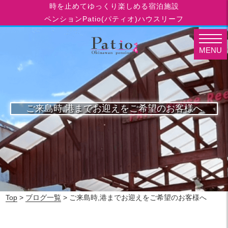
時を止めてゆっくり楽しめる宿泊施設
ペンションPatio(パティオ)ハウスリーフ
MENU
ご来島時,港までお迎えをご希望のお客様へ
Top
>
ブログ一覧
> ご来島時,港までお迎えをご希望のお客様へ